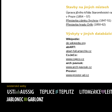
Stavby na jiných místech
Úprava jižního křídla Staroměstské r
v Praze (1854 – 57)
Přestavba zámku Sychrov
(1847-51)
Přestavba hradu Orlík
(1850-62)
Výskyty v jiných databázíc
Wikipedie:
de.wikipedia.org
abART:
abart-full.artarchiv.cz
CoJeCo:
www.cojeco.cz
arch pavouk:
www.arch-pavouk.cz
Prostor:
www.prostor-ad.cz
sesterské weby