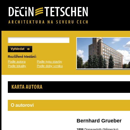
Rozšířené hledání:
Podle autora
Podle typu stavby
Podle lokality
Podle doby vzniku
Karta autora
O autorovi
Bernhard Grueber
1806
Donauwörth (Německo)