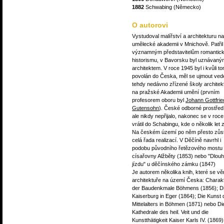
1882
Schwabing (Německo)
O autorovi
Vystudoval malířství a architekturu na
umělecké akademii v Mnichově. Patřil
významným představitelům romantic
historismu, v Bavorsku byl uznávaný
architektem. V roce 1945 byl i kvůli t
povolán do Česka, měl se ujmout ved
tehdy nedávno zřízené školy architek
na pražské Akademii umění (prvním
profesorem oboru byl
Johann Gottfrie
Gutensohn
). České odborné prostřed
ale nikdy nepřijalo, nakonec se v roc
vrátil do Schabingu, kde o několik let 
Na českém území po něm přesto zůst
celá řada realizací. V Děčíně navrhl i
podobu původního řetězového mostu
císařovny Alžběty (1853) nebo "Dlou
jízdu" u děčínského zámku (1847)
Je autorem několika knih, které se vě
architektuře na území Česka: Charakt
der Baudenkmale Böhmens (1856); D
Kaiserburg in Eger (1864); Die Kunst
Mittelalters in Böhmen (1871) nebo Di
Kathedrale des heil. Veit und die
Kunstthätigkeit Kaiser Karls IV. (1869)