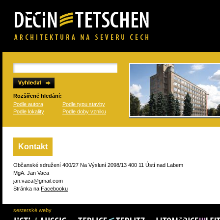
Rozšířené hledání:
Podle autora
Podle typu stavby
Podle lokality
Podle doby vzniku
Kontakt
Občanské sdružení 400/27 Na Výsluní 2098/13 400 11 Ústí nad Labem
MgA. Jan Vaca
jan.vaca@gmail.com
Stránka na
Facebooku
sesterské weby