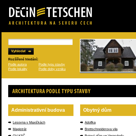
Rozšířené hledání:
Podle autora
Podle typu stavby
Podle lokality
Podle doby vzniku
Architektura podle typu stavby
Administrativní budova
Obytný dům
Lesovna v Maxičkách
Adolfka
Magistrát
Brettschneiderova vila
OV KSČ
Bytový dům ve Varnsdorfu