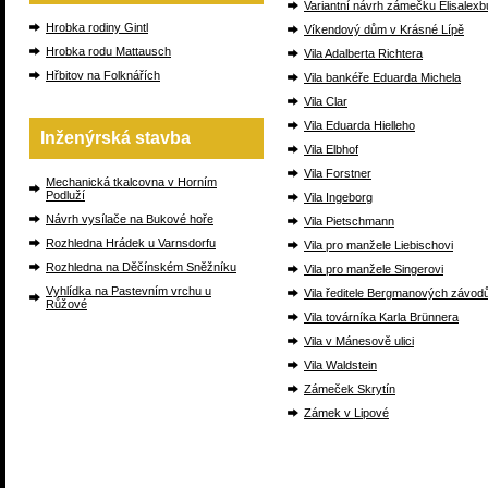
Variantní návrh zámečku Elisalexb
Hrobka rodiny Gintl
Víkendový dům v Krásné Lípě
Hrobka rodu Mattausch
Vila Adalberta Richtera
Hřbitov na Folknářích
Vila bankéře Eduarda Michela
Vila Clar
Vila Eduarda Hielleho
Inženýrská stavba
Vila Elbhof
Vila Forstner
Mechanická tkalcovna v Horním
Podluží
Vila Ingeborg
Návrh vysílače na Bukové hoře
Vila Pietschmann
Rozhledna Hrádek u Varnsdorfu
Vila pro manžele Liebischovi
Rozhledna na Děčínském Sněžníku
Vila pro manžele Singerovi
Vyhlídka na Pastevním vrchu u
Vila ředitele Bergmanových závod
Růžové
Vila továrníka Karla Brünnera
Vila v Mánesově ulici
Vila Waldstein
Zámeček Skrytín
Zámek v Lipové