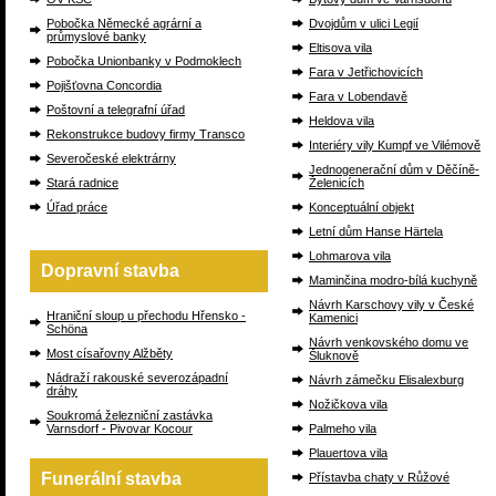
Pobočka Německé agrární a
Dvojdům v ulici Legií
průmyslové banky
Eltisova vila
Pobočka Unionbanky v Podmoklech
Fara v Jetřichovicích
Pojišťovna Concordia
Fara v Lobendavě
Poštovní a telegrafní úřad
Heldova vila
Rekonstrukce budovy firmy Transco
Interiéry vily Kumpf ve Vilémově
Severočeské elektrárny
Jednogenerační dům v Děčíně-
Stará radnice
Želenicích
Úřad práce
Konceptuální objekt
Letní dům Hanse Härtela
Lohmarova vila
Dopravní stavba
Maminčina modro-bílá kuchyně
Návrh Karschovy vily v České
Hraniční sloup u přechodu Hřensko -
Kamenici
Schöna
Návrh venkovského domu ve
Most císařovny Alžběty
Šluknově
Nádraží rakouské severozápadní
Návrh zámečku Elisalexburg
dráhy
Nožičkova vila
Soukromá železniční zastávka
Varnsdorf - Pivovar Kocour
Palmeho vila
Plauertova vila
Funerální stavba
Přístavba chaty v Růžové