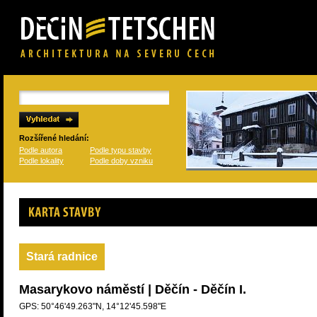
Rozšířené hledání:
Podle autora
Podle typu stavby
Podle lokality
Podle doby vzniku
Karta stavby
Stará radnice
Masarykovo náměstí | Děčín - Děčín I.
GPS: 50°46'49.263"N, 14°12'45.598"E