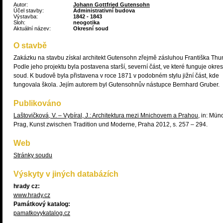
Autor:
Johann Gottfried Gutensohn
Účel stavby:
Administrativní budova
Výstavba:
1842 - 1843
Sloh:
neogotika
Aktuální název:
Okresní soud
O stavbě
Zakázku na stavbu získal architekt Gutensohn zřejmě zásluhou Františka Thu
Podle jeho projektu byla postavena starší, severní část, ve které funguje okres
soud. K budově byla přistavena v roce 1871 v podobném stylu jižní část, kde
fungovala škola. Jejím autorem byl Gutensohnův nástupce Bernhard Gruber.
Publikováno
Laštovičková, V. – Vybíral, J.: Architektura mezi Mnichovem a Prahou
, in: Mün
Prag, Kunst zwischen Tradition und Moderne, Praha 2012, s. 257 – 294.
Web
Stránky soudu
Výskyty v jiných databázích
hrady cz:
www.hrady.cz
Památkový katalog:
pamatkovykatalog.cz