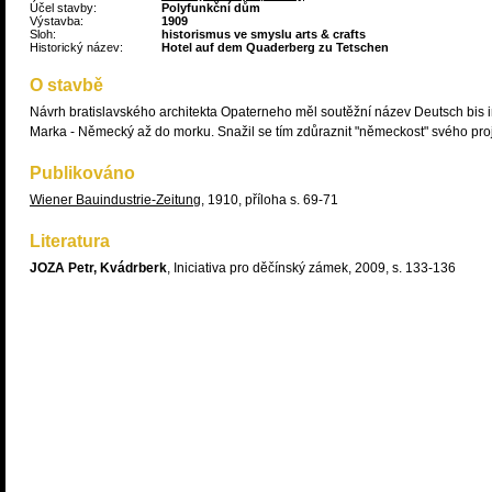
Účel stavby:
Polyfunkční dům
Výstavba:
1909
Sloh:
historismus ve smyslu arts & crafts
Historický název:
Hotel auf dem Quaderberg zu Tetschen
O stavbě
Návrh bratislavského architekta Opaterneho měl soutěžní název Deutsch bis 
Marka - Německý až do morku. Snažil se tím zdůraznit "německost" svého proj
Publikováno
Wiener Bauindustrie-Zeitung
, 1910, příloha s. 69-71
Literatura
JOZA Petr, Kvádrberk
, Iniciativa pro děčínský zámek, 2009, s. 133-136