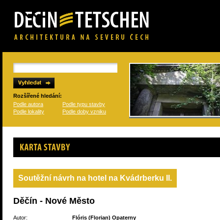
Rozšířené hledání:
Podle autora
Podle typu stavby
Podle lokality
Podle doby vzniku
Karta stavby
Soutěžní návrh na hotel na Kvádrberku II.
Děčín - Nové Město
Autor:
Flóris (Florian) Opaterny