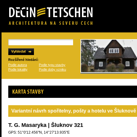
Rozšířené hledání:
Podle autora
Podle typu stavby
Podle lokality
Podle doby vzniku
Karta stavby
Variantní návrh spořitelny, pošty a hotelu ve Šluknově
T. G. Masaryka | Šluknov 321
GPS: 51°0'12.456"N, 14°27'13.935"E