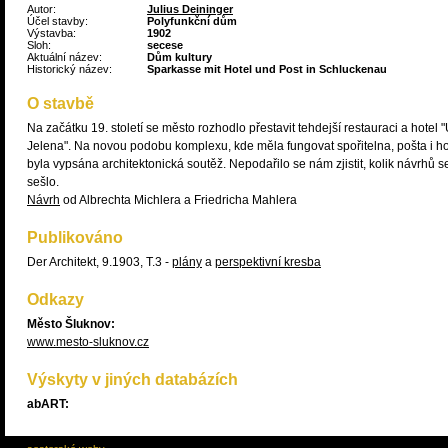
Autor:
Julius Deininger
Účel stavby:
Polyfunkční dům
Výstavba:
1902
Sloh:
secese
Aktuální název:
Dům kultury
Historický název:
Sparkasse mit Hotel und Post in Schluckenau
O stavbě
Na začátku 19. století se město rozhodlo přestavit tehdejší restauraci a hotel 
Jelena". Na novou podobu komplexu, kde měla fungovat spořitelna, pošta i ho
byla vypsána architektonická soutěž. Nepodařilo se nám zjistit, kolik návrhů s
sešlo.
Návrh
od Albrechta Michlera a Friedricha Mahlera
Publikováno
Der Architekt, 9.1903, T.3 -
plány
a
perspektivní kresba
Odkazy
Město Šluknov:
www.mesto-sluknov.cz
Výskyty v jiných databázích
abART: