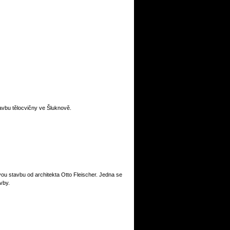
avbu tělocvičny ve Šluknově.
ou stavbu od architekta Otto Fleischer. Jedna se
vby.