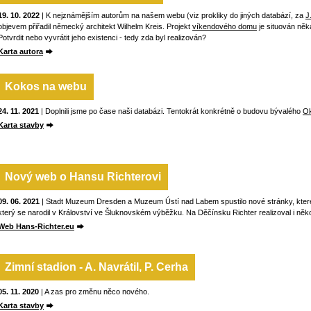
19. 10. 2022
| K nejznámějším autorům na našem webu (viz prokliky do jiných databází, za
J
objevem přiřadil německý architekt Wilhelm Kreis. Projekt
víkendového domu
je situován něk
Potvrdit nebo vyvrátit jeho existenci - tedy zda byl realizován?
Karta autora
Kokos na webu
24. 11. 2021
| Doplnili jsme po čase naši databázi. Tentokrát konkrétně o budovu bývalého
Ok
Karta stavby
Nový web o Hansu Richterovi
09. 06. 2021
| Stadt Muzeum Dresden a Muzeum Ústí nad Labem spustilo nové stránky, které
který se narodil v Království ve Šluknovském výběžku. Na Děčínsku Richter realizoval i něko
Web Hans-Richter.eu
Zimní stadion - A. Navrátil, P. Cerha
05. 11. 2020
| A zas pro změnu něco nového.
Karta stavby