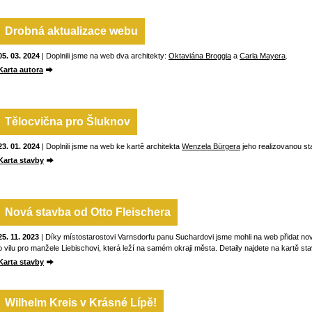
Drobná aktualizace webu
05. 03. 2024
| Doplnili jsme na web dva architekty:
Oktaviána Broggia
a
Carla Mayera
.
Karta autora
Tělocvična pro Šluknov
23. 01. 2024
| Doplnili jsme na web ke kartě architekta
Wenzela Bürgera
jeho realizovanou st
Karta stavby
Nová stavba od Otto Fleischera
25. 11. 2023
| Díky místostarostovi Varnsdorfu panu Suchardovi jsme mohli na web přidat nov
o vilu pro manžele Liebischovi, která leží na samém okraji města. Detaily najdete na kartě sta
Karta stavby
Wilhelm Kreis v Krásné Lípě!