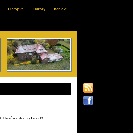
O projektu
Odkazy
Kontakt
 dělníků architektury
Labor13
.