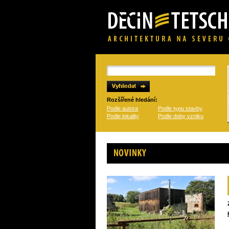
Rozšířené hledání:
Podle autora
Podle typu stavby
Podle lokality
Podle doby vzniku
Novinky