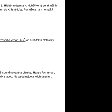
. L. Hildebrandtem
a
K. Hubáčkem
) se aktuálním
am do Krásné Lípy. Pomůžete nám ho najít?
resního výboru KSČ
od architekta Netoličky.
 jsou věnované architektu Hansu Richterovi,
lik staveb. Na webu najdete jejich seznam.