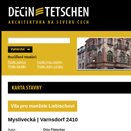
Rozšířené hledání:
Podle autora
Podle typu stavby
Podle lokality
Podle doby vzniku
Karta stavby
Vila pro manžele Liebischovi
Myslivecká | Varnsdorf 2410
Autor:
Otto Fleischer