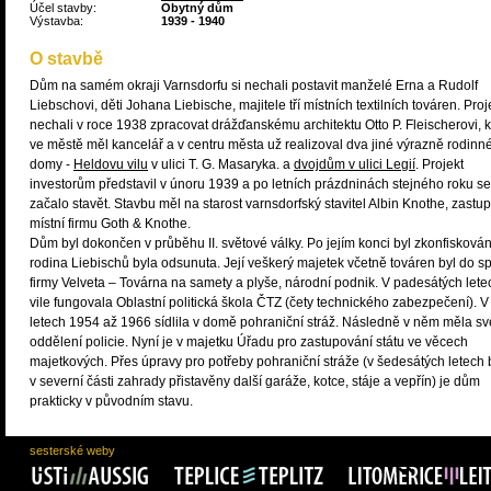
Účel stavby:
Obytný dům
Výstavba:
1939 - 1940
O stavbě
Dům na samém okraji Varnsdorfu si nechali postavit manželé Erna a Rudolf
Liebschovi, děti Johana Liebische, majitele tří místních textilních továren. Proj
nechali v roce 1938 zpracovat drážďanskému architektu Otto P. Fleischerovi, k
ve městě měl kancelář a v centru města už realizoval dva jiné výrazně rodinn
domy -
Heldovu vilu
v ulici T. G. Masaryka. a
dvojdům v ulici Legií
. Projekt
investorům představil v únoru 1939 a po letních prázdninách stejného roku se
začalo stavět. Stavbu měl na starost varnsdorfský stavitel Albin Knothe, zastup
místní firmu Goth & Knothe.
Dům byl dokončen v průběhu II. světové války. Po jejím konci byl zkonfisková
rodina Liebischů byla odsunuta. Její veškerý majetek včetně továren byl do s
firmy Velveta – Továrna na samety a plyše, národní podnik. V padesátých lete
vile fungovala Oblastní politická škola ČTZ (čety technického zabezpečení). V
letech 1954 až 1966 sídlila v domě pohraniční stráž. Následně v něm měla sv
oddělení policie. Nyní je v majetku Úřadu pro zastupování státu ve věcech
majetkových. Přes úpravy pro potřeby pohraniční stráže (v šedesátých letech 
v severní části zahrady přistavěny další garáže, kotce, stáje a vepřín) je dům
prakticky v původním stavu.
sesterské weby