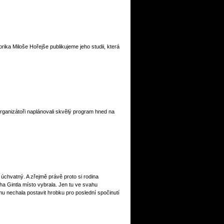
rika Miloše Hořejše publikujeme jeho studii, která
Organizátoři naplánovali skvělý program hned na
úchvatný. A zřejmě právě proto si rodina
a Gintla místo vybrala. Jen tu ve svahu
u nechala postavit hrobku pro poslední spočinutí