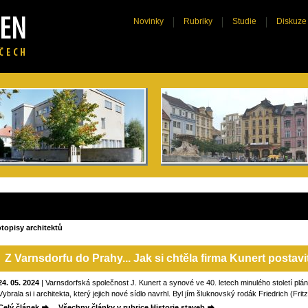
Novinky
Rubriky
Studie
Diskuze
otopisy architektů
Z Varnsdorfu do Prahy... Jak si chtěla firma Kunert postavi
24. 05. 2024
| Varnsdorfská společnost J. Kunert a synové ve 40. letech minulého století plá
Vybrala si i architekta, který jejich nové sídlo navrhl. Byl jím šluknovský rodák Friedrich (Fri
Celý článek
Všechny články v rubrice Historie staveb