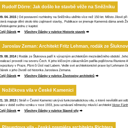
Rudolf Dörre: Jak došlo ke stavbě věže na Sněžníku
09. 04. 2015
| Od postavení rozhledny na Sněžníku uběhlo více než 150 let. Město Jílové při té
která mapuje dění okolo této zajímavé stavby,. Publikace se jmenuje Kamenná dáma aneb Ži
přetiskujeme jednu z kapitol.
Celý článek
Všechny články v rubrice Historie staveb
Jaroslav Zeman: Architekt Fritz Lehman, rodák ze Šlukno
29. 08. 2014
| Rodák ze Šluknova patří k výrazným architektům meziválečného období. Jeho 
realizací provedl i na severu Čech. K jeho klíčovým zákazníkům patřila pojišťovna Riunione Adr
expozitury v Praze, Plzni či Ústí nad Labem. Vedle své architektonické praxe byl Lehmann čin
článek o jeho životě od historika Jaroslava Zemana.
Celý článek
Všechny články v rubrice Životopisy architektů
Nožičkova vila v České Kamenici
21. 10. 2013
| Stráň v České Kamenici ukrývá funkcionalistickou vilu, o které nevěděli ani od
jako v době svého vzniku v roce 1933, jsou uznávaní německy mluvící architekti
Victor Fürt
Celý článek
Všechny články v rubrice Slavné vily
Plauertova vila - česká premiéra architekta Richtera