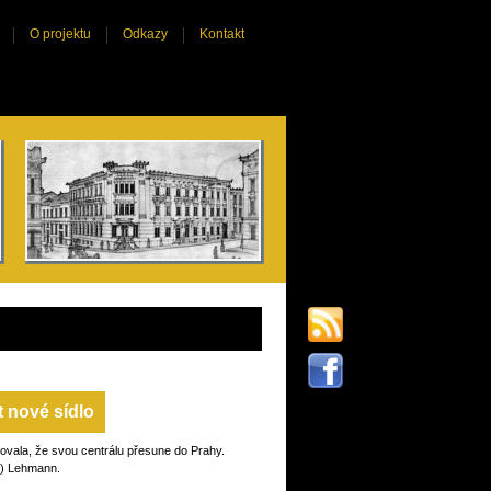
O projektu
Odkazy
Kontakt
t nové sídlo
novala, že svou centrálu přesune do Prahy.
tz) Lehmann.