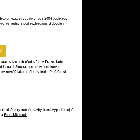
to příležitosti vydalo v roce 2004 publikaci,
vot rozhledny a pod rozhlednou. S dovolením
va
stavby lze najít především v Praze, řadu
iatica di Sicurtá, pro niž vyprojektoval
ný rovněž jako umělecký kritik. Přečtěte si
borníci. Autory cenné stavby, která vypadá stejně
h
a
Ernst Mühlstein
.