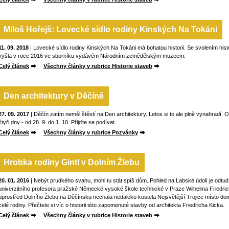
Miloš Hořejš: Lovecké sídlo rodiny Kinských Na Tokáni
11. 09. 2018
| Lovecké sídlo rodiny Kinských Na Tokáni má bohatou historii. Se svolením histo
vyšla v roce 2016 ve sborníku vydávém Národním zemědělským muzeem.
Celý článek
Všechny články v rubrice Historie staveb
Den architektury v Děčíně
27. 09. 2017
| Děčín zatím neměl štěstí na Den architektury. Letos si to ale plně vynahradí. 
čtyři dny - od 28. 9. do 1. 10. Přijďte se podívat.
Celý článek
Všechny články v rubrice Pozvánky
Hrobka rodiny Gintl v Dolním Žlebu
20. 01. 2016
| Nebýt prudkého svahu, mohl tu stát spíš dům. Pohled na Labské údolí je odtud 
univerzitního profesora pražské Německé vysoké škole technické v Praze Wilhelma Friedrich
uprostřed Dolního Žlebu na Děčínsku nechala nedaleko kostela Nejsvětější Trojice místo dom
celé rodiny. Přečtete si víc o historii této zapomenuté stavby od architekta Friedricha Kicka.
Celý článek
Všechny články v rubrice Historie staveb