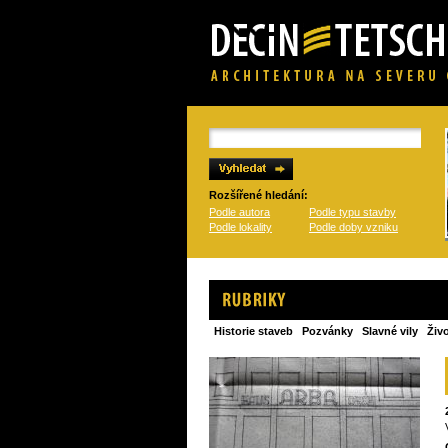
Rozšířené hledání:
Podle autora
Podle typu stavby
Podle lokality
Podle doby vzniku
Historie staveb
Pozvánky
Slavné vily
Živ