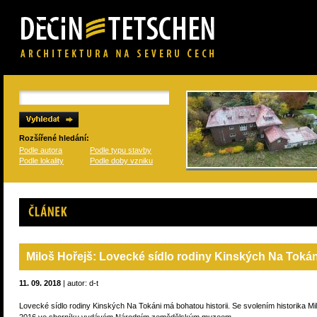
Rozšířené hledání:
Podle autora
Podle typu stavby
Podle lokality
Podle doby vzniku
Článek
Miloš Hořejš: Lovecké sídlo rodiny Kinských Na Tokán
11. 09. 2018
| autor: d-t
Lovecké sídlo rodiny Kinských Na Tokáni má bohatou historii. Se svolením historika Mil