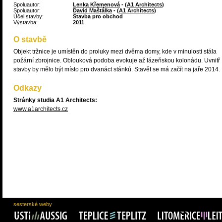
Spoluautor:
Lenka Křemenová
- (
A1 Architects
)
Spoluautor:
David Maštálka
- (
A1 Architects
)
Účel stavby:
Stavba pro obchod
Výstavba:
2011
O stavbě
Objekt tržnice je umístěn do proluky mezi dvěma domy, kde v minulosti stála
požární zbrojnice. Oblouková podoba evokuje až lázeňskou kolonádu. Uvnitř
stavby by mělo být místo pro dvanáct stánků. Stavět se má začít na jaře 2014.
Odkazy
Stránky studia A1 Architects:
www.a1architects.cz
sesterské weby