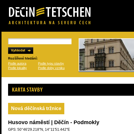
Rozšířené hledání:
Podle autora
Podle typu stavby
Podle lokality
Podle doby vzniku
Karta stavby
Nová děčínská tržnice
Husovo náměstí | Děčín - Podmokly
GPS: 50°46'29.218"N, 14°11'51.442"E