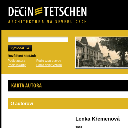
Rozšířené hledání:
Podle autora
Podle typu stavby
Podle lokality
Podle doby vzniku
Karta autora
O autorovi
Lenka Křemenová
1982