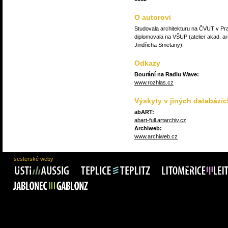
O autorovi
Studovala architekturu na ČVUT v Pr
diplomovala na VŠUP (atelier akad. ar
Jindřicha Smetany).
Odkazy
Bourání na Radiu Wave:
www.rozhlas.cz
Výskyty v jiných databázíc
abART:
abart-full.artarchiv.cz
Archiweb:
www.archiweb.cz
sesterské weby