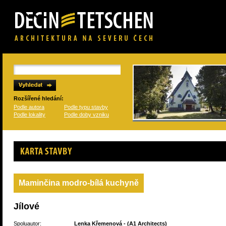
Rozšířené hledání:
Podle autora
Podle typu stavby
Podle lokality
Podle doby vzniku
Karta stavby
Maminčina modro-bílá kuchyně
Jílové
Spoluautor:
Lenka Křemenová
- (
A1 Architects
)