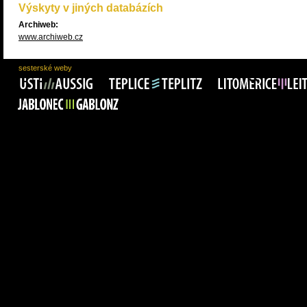
Výskyty v jiných databázích
Archiweb:
www.archiweb.cz
sesterské weby