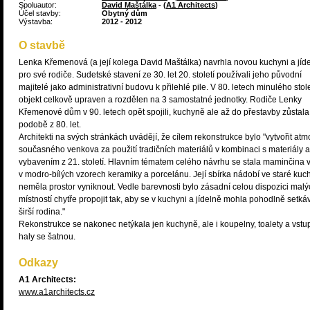
Spoluautor:
David Maštálka
- (
A1 Architects
)
Účel stavby:
Obytný dům
Výstavba:
2012 - 2012
O stavbě
Lenka Křemenová (a její kolega David Maštálka) navrhla novou kuchyni a jíd
pro své rodiče. Sudetské stavení ze 30. let 20. století používali jeho původní
majitelé jako administrativní budovu k přilehlé pile. V 80. letech minulého stole
objekt celkově upraven a rozdělen na 3 samostatné jednotky. Rodiče Lenky
Křemenové dům v 90. letech opět spojili, kuchyně ale až do přestavby zůstala
podobě z 80. let.
Architekti na svých stránkách uvádějí, že cílem rekonstrukce bylo "vytvořit atm
současného venkova za použití tradičních materiálů v kombinaci s materiály a
vybavením z 21. století. Hlavním tématem celého návrhu se stala maminčina 
v modro-bílých vzorech keramiky a porcelánu. Její sbírka nádobí ve staré kuc
neměla prostor vyniknout. Vedle barevnosti bylo zásadní celou dispozici malý
místností chytře propojit tak, aby se v kuchyni a jídelně mohla pohodlně setkáv
širší rodina."
Rekonstrukce se nakonec netýkala jen kuchyně, ale i koupelny, toalety a vstu
haly se šatnou.
Odkazy
A1 Architects:
www.a1architects.cz