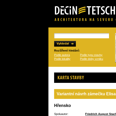
Rozšířené hledání:
Podle autora
Podle typu stavby
Podle lokality
Podle doby vzniku
Karta stavby
Variantní návrh zámečku Elis
Hřensko
Spoluautor:
Friedrich August Stac