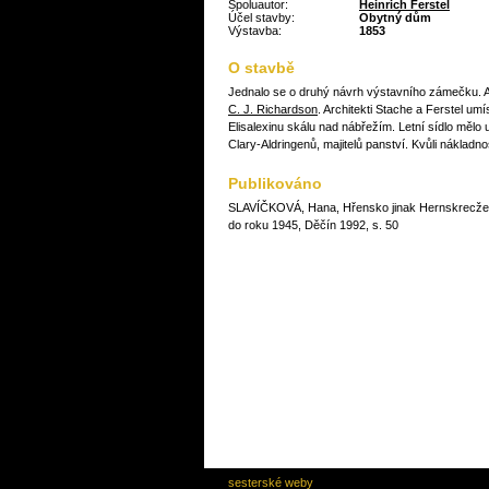
Spoluautor:
Heinrich Ferstel
Účel stavby:
Obytný dům
Výstavba:
1853
O stavbě
Jednalo se o druhý návrh výstavního zámečku. Au
C. J. Richardson
. Architekti Stache a Ferstel u
Elisalexinu skálu nad nábřežím. Letní sídlo mělo
Clary-Aldringenů, majitelů panství. Kvůli nákladnos
Publikováno
SLAVÍČKOVÁ, Hana, Hřensko jinak Hernskrecžem 
do roku 1945, Děčín 1992, s. 50
sesterské weby