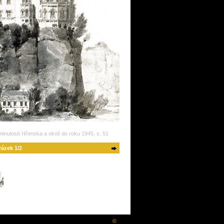
inulostí Hřenska a okolí do roku 1945, s. 51
ázek 1/2
©