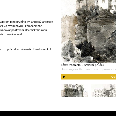
torem toho prvního byl anglický architekt
místili ve svém návrhu zámeček nad
 ukazovat postavení šlechtického rodu
ti z projektu sešlo.
...: průvodce minulostí Hřenska a okolí
návrh zámečku - severní průčelí
Hřensko jinak Hernskrecžem ...: průvodce m
Obr