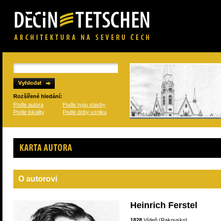
Rozšířené hledání:
Podle autora
Podle typu stavby
Podle lokality
Podle doby vzniku
Karta autora
O autorovi
Heinrich Ferstel
1828
Vídeň (Rakousko)