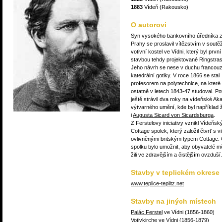
1883
Vídeň (Rakousko)
O autorovi
Syn vysokého bankovního úředníka 
Prahy se proslavil vítězstvím v soutěž
votivní kostel ve Vídni, který byl první
stavbou tehdy projektované Ringstra
Jeho návrh se nese v duchu francou
katedrální gotiky. V roce 1866 se stal
profesorem na polytechnice, na které
ostatně v letech 1843-47 studoval. Po
ještě strávil dva roky na vídeňské Ak
výtvarného umění, kde byl například
i
Augusta Sicard von Sicardsburga
.
Z Ferstelovy iniciativy vznikl Vídeňsk
Cottage spolek, který založil čtvrť s vi
ovlivněnými britským typem Cottage.
spolku bylo umožnit, aby obyvatelé m
žili ve zdravějším a čistějším ovzduší.
Stavby v teplickém okrese
www.teplice-teplitz.net
Stavby na jiných místech
Palác Ferstel
ve Vídni (1856-1860)
Votivkirche
ve Vídni (1856-1879)