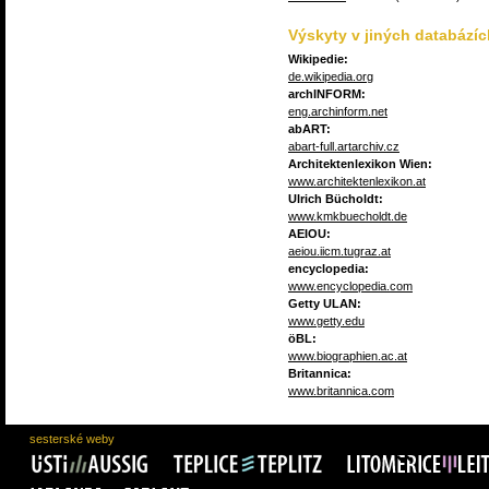
Výskyty v jiných databázíc
Wikipedie:
de.wikipedia.org
archINFORM:
eng.archinform.net
abART:
abart-full.artarchiv.cz
Architektenlexikon Wien:
www.architektenlexikon.at
Ulrich Bücholdt:
www.kmkbuecholdt.de
AEIOU:
aeiou.iicm.tugraz.at
encyclopedia:
www.encyclopedia.com
Getty ULAN:
www.getty.edu
öBL:
www.biographien.ac.at
Britannica:
www.britannica.com
sesterské weby