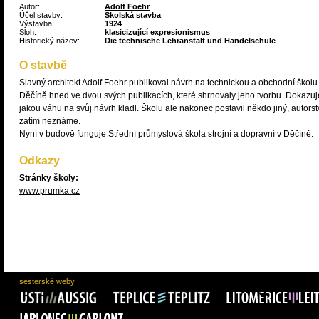
Autor:
Adolf Foehr
Účel stavby:
Školská stavba
Výstavba:
1924
Sloh:
klasicizující expresionismus
Historický název:
Die technische Lehranstalt und Handelschule
O stavbě
Slavný architekt Adolf Foehr publikoval návrh na technickou a obchodní školu
Děčíně hned ve dvou svých publikacích, které shrnovaly jeho tvorbu. Dokazuje
jakou váhu na svůj návrh kladl. Školu ale nakonec postavil někdo jiný, autorst
zatím neznáme.
Nyní v budově funguje Střední průmyslová škola strojní a dopravní v Děčíně.
Odkazy
Stránky školy:
www.prumka.cz
sesterské weby