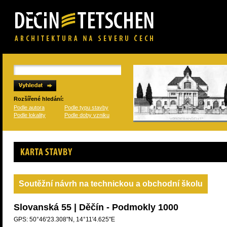
Rozšířené hledání:
Podle autora
Podle typu stavby
Podle lokality
Podle doby vzniku
Karta stavby
Soutěžní návrh na technickou a obchodní školu
Slovanská 55 | Děčín - Podmokly 1000
GPS: 50°46'23.308"N, 14°11'4.625"E