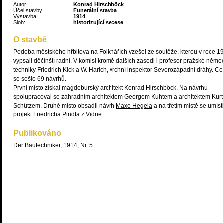
Autor:
Konrad Hirschböck
Účel stavby:
Funerální stavba
Výstavba:
1914
Sloh:
historizující secese
O stavbě
Podoba městského hřbitova na Folknářích vzešel ze soutěže, kterou v roce 1
vypsali děčínští radní. V komisi kromě dalších zasedl i profesor pražské něme
techniky Friedrich Kick a W. Harich, vrchní inspektor Severozápadní dráhy. C
se sešlo 69 návrhů.
První místo získal magdeburský architekt Konrad Hirschböck. Na návrhu
spolupracoval se zahradním architektem Georgem Kuhtem a architektem Kur
Schützem. Druhé místo obsadil návrh
Maxe Hegela
a na třetím místě se umísti
projekt Friedricha Pindta z Vídně.
Publikováno
Der Bautechniker
, 1914, Nr. 5