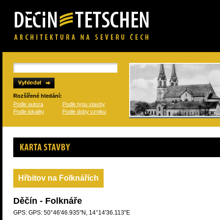
Rozšířené hledání:
Podle autora
Podle typu stavby
Podle lokality
Podle doby vzniku
Karta stavby
Hřbitov na Folknářích
Děčín - Folknáře
GPS: GPS: 50°46'46.935"N, 14°14'36.113"E