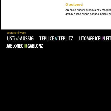
O autorovi
Architekt působil především v Magde
detaily o jeho osobě bohužel nejsou 
sesterské weby