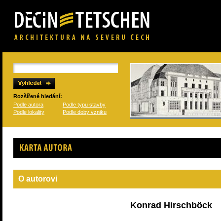
Rozšířené hledání:
Podle autora
Podle typu stavby
Podle lokality
Podle doby vzniku
Karta autora
O autorovi
Konrad Hirschböck