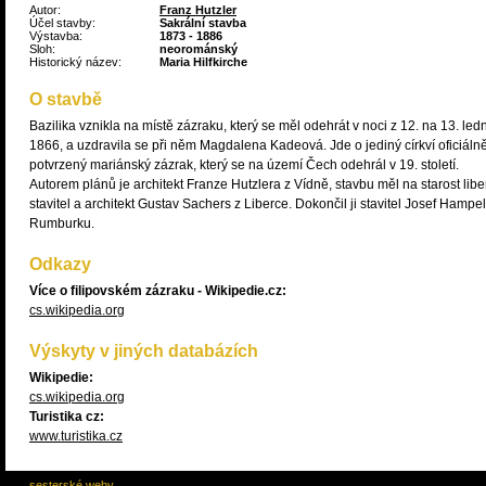
Autor:
Franz Hutzler
Účel stavby:
Sakrální stavba
Výstavba:
1873 - 1886
Sloh:
neorománský
Historický název:
Maria Hilfkirche
O stavbě
Bazilika vznikla na místě zázraku, který se měl odehrát v noci z 12. na 13. led
1866, a uzdravila se při něm Magdalena Kadeová. Jde o jediný církví oficiáln
potvrzený mariánský zázrak, který se na území Čech odehrál v 19. století.
Autorem plánů je architekt Franze Hutzlera z Vídně, stavbu měl na starost lib
stavitel a architekt Gustav Sachers z Liberce. Dokončil ji stavitel Josef Hampel
Rumburku.
Odkazy
Více o filipovském zázraku - Wikipedie.cz:
cs.wikipedia.org
Výskyty v jiných databázích
Wikipedie:
cs.wikipedia.org
Turistika cz:
www.turistika.cz
sesterské weby