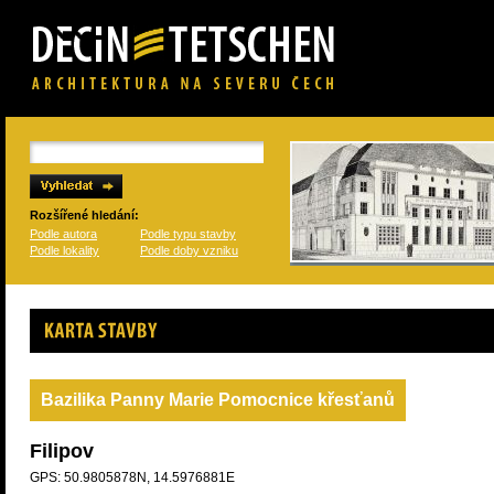
Rozšířené hledání:
Podle autora
Podle typu stavby
Podle lokality
Podle doby vzniku
Karta stavby
Bazilika Panny Marie Pomocnice křesťanů
Filipov
GPS: 50.9805878N, 14.5976881E