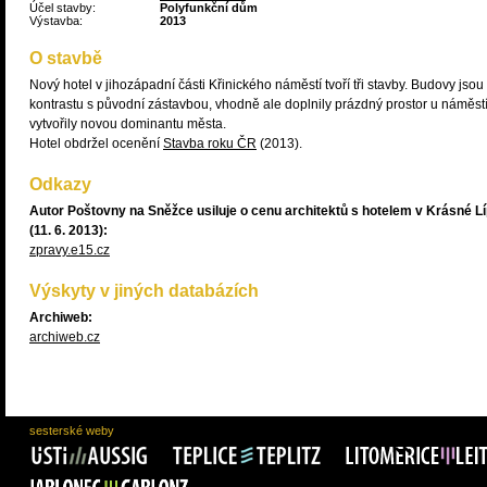
Účel stavby:
Polyfunkční dům
Výstavba:
2013
O stavbě
Nový hotel v jihozápadní části Křinického náměstí tvoří tři stavby. Budovy jsou
kontrastu s původní zástavbou, vhodně ale doplnily prázdný prostor u náměstí
vytvořily novou dominantu města.
Hotel obdržel ocenění
Stavba roku ČR
(2013).
Odkazy
Autor Poštovny na Sněžce usiluje o cenu architektů s hotelem v Krásné L
(11. 6. 2013):
zpravy.e15.cz
Výskyty v jiných databázích
Archiweb:
archiweb.cz
sesterské weby