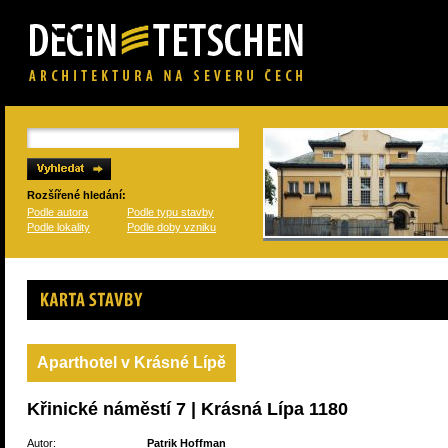
Rozšířené hledání:
Podle autora
Podle typu stavby
Podle lokality
Podle doby vzniku
Karta stavby
Aparthotel v Krásné Lípě
Křinické náměstí 7 | Krásná Lípa 1180
Autor:
Patrik Hoffman