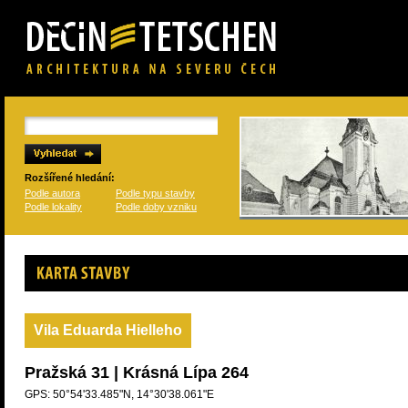
Rozšířené hledání:
Podle autora
Podle typu stavby
Podle lokality
Podle doby vzniku
Karta stavby
Vila Eduarda Hielleho
Pražská 31 | Krásná Lípa 264
GPS: 50°54'33.485"N, 14°30'38.061"E