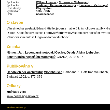
Spoluautor:
William Lossow
- (
Lossow u. Viehweger
)
Spoluautor:
Ferdinand Hermann Viehweger
- (
Lossow u. Viehweger
)
Účel stavby:
Obytný dům
Výstavba:
1885 - 1887
Sloh:
neorenesance
O stavbě
Vilu si nechal postavit Eduard Hielle, jeden z majitelů krásnolipské textilky Hie
Ditrich. Společnost vlastnila i obrovský průmyslový komplex v polském Zyrard
V budově v minulosti fungoval domov důchodců.
Zmínka
Němec, Jan; Legendární motocykl Čechie, Osudy Albina Liebsche,
konstruktéra nejdelších motocyklů
; GRADA, 2010; s. 15
Publikováno v
Handbuch der Architektur, Wohnhäuser
, Halbband, 1. Heft: Karl Weißbach,
Stuttgart, 1902, s. 377, 379
Odkazy
zmínka o vile:
www.ceskesvycarsko.cz
sesterské weby