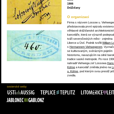
1906
Drážďany
O organizaci
Firma s názvem Lossow u. Viehwege
představovala první epizodu existenc
věhlasné drážďanské architektonické
kanceláře, která se výrazně podepsa
tváři severočeských měst - zejména
Liberce a Ústí. Podnik tvořili
William 
s
Hermannem Viehwegerem
. Vyznačo
se kultivovaným, svérázným pojetím
historismu, navazujícím na silné baro
tradice saské metropole. Po roce 190
nahradil Viehwega zeť Lossowa
Hans
Kühne
a kancelář změnila jméno na
L
u. Kühne
, pod kterým svou prestiž ješ
zvedla.
sesterské weby