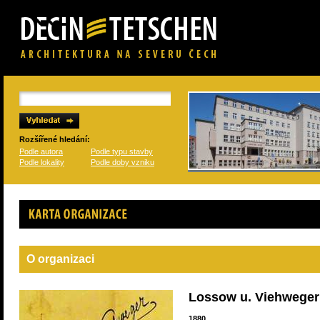
Rozšířené hledání:
Podle autora
Podle typu stavby
Podle lokality
Podle doby vzniku
Karta organizace
O organizaci
Lossow u. Viehweger
1880