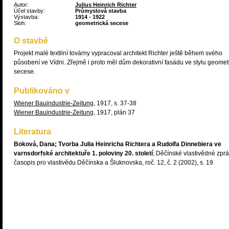
Autor:
Julius Heinrich Richter
Účel stavby:
Průmyslová stavba
Výstavba:
1914 - 1922
Sloh:
geometrická secese
O stavbě
Projekt malé textilní továrny vypracoval architekt Richter ještě během svého
působení ve Vídni. Zřejmě i proto měl dům dekorativní fasádu ve stylu geomet
secese.
Publikováno v
Wiener Bauindustrie-Zeitung
, 1917, s. 37-38
Wiener Bauindustrie-Zeitung
, 1917, plán 37
Literatura
Boková, Dana; Tvorba Julia Heinricha Richtera a Rudolfa Dinnebiera ve
varnsdorfské architektuře 1. poloviny 20. století
; Děčínské vlastivědné zprá
časopis pro vlastivědu Děčínska a Šluknovska, roč. 12, č. 2 (2002), s. 19