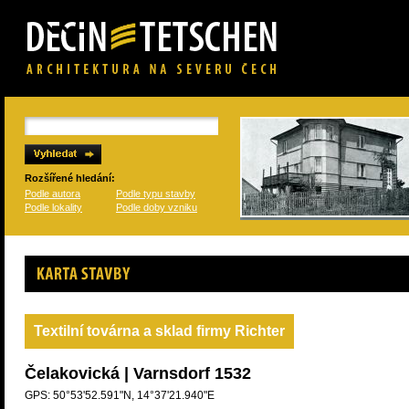
Rozšířené hledání:
Podle autora
Podle typu stavby
Podle lokality
Podle doby vzniku
Karta stavby
Textilní továrna a sklad firmy Richter
Čelakovická | Varnsdorf 1532
GPS: 50°53'52.591"N, 14°37'21.940"E