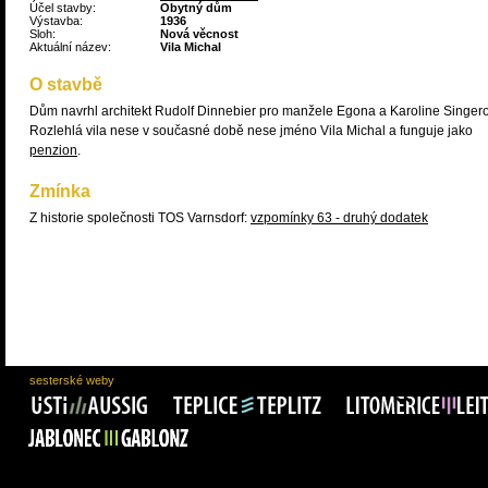
Účel stavby:
Obytný dům
Výstavba:
1936
Sloh:
Nová věcnost
Aktuální název:
Vila Michal
O stavbě
Dům navrhl architekt Rudolf Dinnebier pro manžele Egona a Karoline Singero
Rozlehlá vila nese v současné době nese jméno Vila Michal a funguje jako
penzion
.
Zmínka
Z historie společnosti TOS Varnsdorf:
vzpomínky 63 - druhý dodatek
sesterské weby