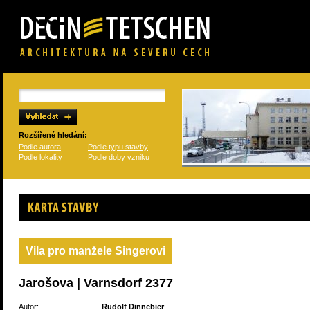
Rozšířené hledání:
Podle autora
Podle typu stavby
Podle lokality
Podle doby vzniku
Karta stavby
Vila pro manžele Singerovi
Jarošova | Varnsdorf 2377
Autor:
Rudolf Dinnebier