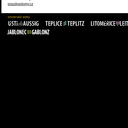
prazdnedomy.cz
sesterské weby