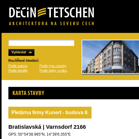
Rozšířené hledání:
Podle autora
Podle typu stavby
Podle lokality
Podle doby vzniku
Karta stavby
Pletárna firmy Kunert - budova II.
Bratislavská | Varnsdorf 2166
GPS: 50°54'38.985"N, 14°38'6.355"E