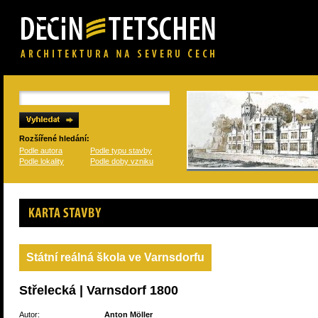
Rozšířené hledání:
Podle autora
Podle typu stavby
Podle lokality
Podle doby vzniku
Karta stavby
Státní reálná škola ve Varnsdorfu
Střelecká | Varnsdorf 1800
Autor:
Anton Möller