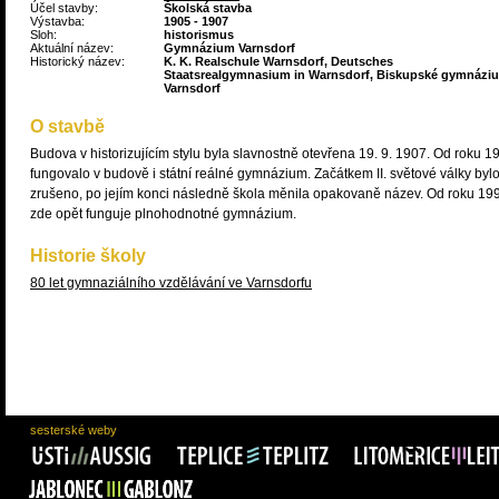
Účel stavby:
Školská stavba
Výstavba:
1905 - 1907
Sloh:
historismus
Aktuální název:
Gymnázium Varnsdorf
Historický název:
K. K. Realschule Warnsdorf, Deutsches
Staatsrealgymnasium in Warnsdorf, Biskupské gymnázi
Varnsdorf
O stavbě
Budova v historizujícím stylu byla slavnostně otevřena 19. 9. 1907. Od roku 1
fungovalo v budově i státní reálné gymnázium. Začátkem II. světové války bylo
zrušeno, po jejím konci následně škola měnila opakovaně název. Od roku 19
zde opět funguje plnohodnotné gymnázium.
Historie školy
80 let gymnaziálního vzdělávání ve Varnsdorfu
sesterské weby