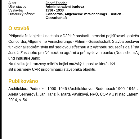
Autor:
Josef Zasche
Účel stavby:
Administrativní budova
Výstavba:
1936 - 1938
Historický název:
Concordia, Allgemeine Versicherungs – Aktien –
Gesselschaft
O stavbě
Pětipodlažní objekt si nechala v Děčíně postavit liberecká pojišťovací společn
Concordia, Allgemeine Versicherungs - Aktien - Gesselschaft. Stavba postave
funkcionalistickém stylu má sedlovou střechou a z východu sousedí z další s
Josefa Zascheho pro Německou agrární a průmyslovou banku (Deutschem Ag
und IndustrieBank).
Na rizalitu je bronzový reliéf s trojicí mužských postav, které drží
štít s písmeny CVR připomínající stavebníka objektu.
Publikováno
Architektura Podmokel 1900–1945 / Architektur von Bodenbach 1900–1945, a
Alena Sellnerová, Jan Hanzlík, Marta Pavlíková, NPÚ, ÚOP v Ústí nad Labem
2014, s. 54