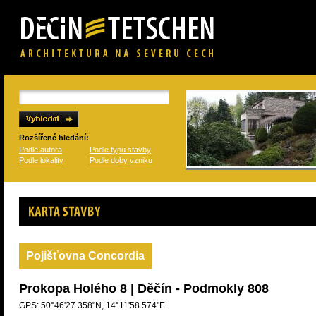
Rozšířené hledání:
Podle autora
Podle typu stavby
Podle lokality
Podle doby vzniku
Karta stavby
Pojišťovna Concordia
Prokopa Holého 8 | Děčín - Podmokly 808
GPS: 50°46'27.358"N, 14°11'58.574"E