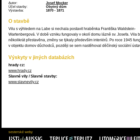
Autor:
Josef Mocker
Účel stavby:
Obytný dům
Výstavba:
1870 - 1871
O stavbě
Vilu s výhledem na Labe si nechala postavit hraběnka Františka Waldstein-
Wartenbergová. V době vzniku fungovaly v okolí domu lázně sv. Josefa. Vila b
několikrát přestavěna, změny se týkaly především interiérů. Po roce 1945 fun
v objektu domov důchodců, později se sem nastěhoval děčínský sociální ústa
Výskyty v jiných databázích
hrady cz:
www.hrady.cz
Slavné vily / Slavné stavby:
www.slavnevily.cz
sesterské weby