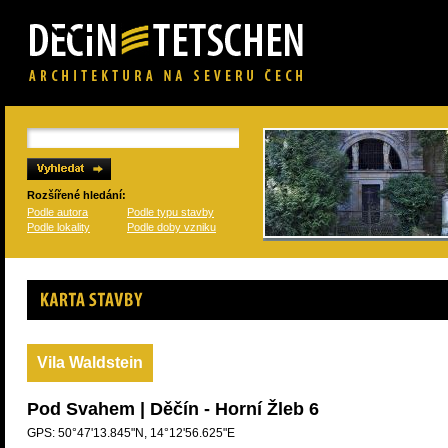
Rozšířené hledání:
Podle autora
Podle typu stavby
Podle lokality
Podle doby vzniku
Karta stavby
Vila Waldstein
Pod Svahem | Děčín - Horní Žleb 6
GPS: 50°47'13.845"N, 14°12'56.625"E