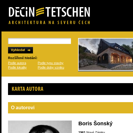
Rozšířené hledání:
Podle autora
Podle typu stavby
Podle lokality
Podle doby vzniku
Karta autora
O autorovi
Boris Šonský
1961
Nové Zámky