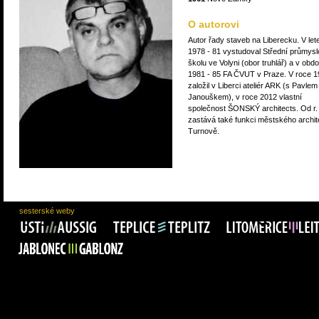
O autorovi
Autor řady staveb na Liberecku. V let
1978 - 81 vystudoval Střední průmys
školu ve Volyni (obor truhlář) a v obdo
1981 - 85 FA ČVUT v Praze. V roce 
založil v Liberci ateliér ARK (s Pavlem
Janouškem), v roce 2012 vlastní
společnost ŠONSKÝ architects. Od r.
zastává také funkci městského archit
Turnově.
sesterské weby