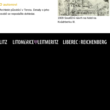
O autorovi
Architekt působící v Terstu. Detaily o jeho
osobě se nepodařilo dohledat.
1909 Soutěžní návrh na hotel na
Kvádrberku III.