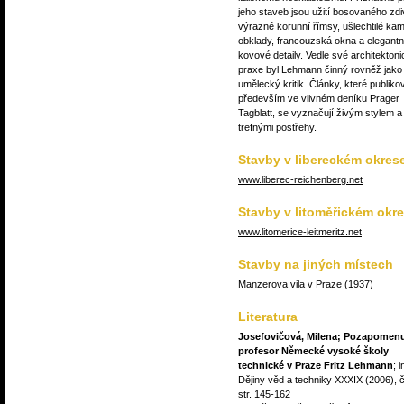
jeho staveb jsou užití bosovaného zdi
výrazné korunní římsy, ušlechtilé ka
obklady, francouzská okna a elegantn
kovové detaily. Vedle své architekton
praxe byl Lehmann činný rovněž jako
umělecký kritik. Články, které publiko
především ve vlivném deníku Prager
Tagblatt, se vyznačují živým stylem a
trefnými postřehy.
Stavby v libereckém okres
www.liberec-reichenberg.net
Stavby v litoměřickém okr
www.litomerice-leitmeritz.net
Stavby na jiných místech
Manzerova vila
v Praze (1937)
Literatura
Josefovičová, Milena; Pozapomen
profesor Německé vysoké školy
technické v Praze Fritz Lehmann
; i
Dějiny věd a techniky XXXIX (2006), č
str. 145-162