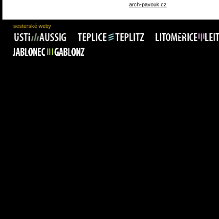
arch-pavouk.cz
sesterské weby