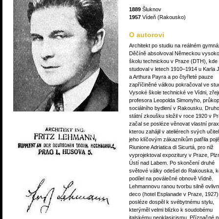
1889
Šluknov
1957
Vídeň (Rakousko)
O autorovi
Architekt po studiu na reálném gymná
Děčíně absolvoval Německou vysok
školu technickou v Praze (DTH), kde
studoval v letech 1910–1914 u Karla 
a Arthura Payra a po čtyřleté pauze
zapříčiněné válkou pokračoval ve stu
Vysoké škole technické ve Vídni, zře
profesora Leopolda Simonyho, průko
sociálního bydlení v Rakousku. Druh
státní zkoušku složil v roce 1920 v P
začal se posléze věnovat vlastní prax
kterou zahájil v ateliérech svých učite
jeho klíčovým zákazníkům patřila poj
Riunione Adriatica di Sicurtá, pro niž
vyprojektoval expozitury v Praze, Plzn
Ústí nad Labem. Po skončení druhé
světové války odešel do Rakouska, k
podílel na poválečné obnově Vídně.
Lehmannovu ranou tvorbu silně ovlivni
deco (hotel Esplanade v Praze, 1927)
posléze dospěl k svébytnému stylu,
kterýměl velmi blízko k soudobému
italskému neoklasicismu. Příznačné 