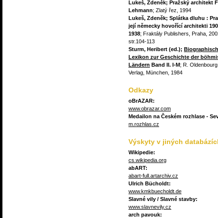
Lukeš, Zdeněk; Pražský architekt F
Lehmann
; Zlatý řez, 1994
Lukeš, Zdeněk; Splátka dluhu : Pr
její německy hovořící architekti 190
1938
; Fraktály Publishers, Praha, 200
str.104-113
Sturm, Heribert (ed.);
Biographisc
Lexikon zur Geschichte der böhm
Ländern
Band II. I-M
; R. Oldenbourg
Verlag, München, 1984
Odkazy
oBrAZAR:
www.obrazar.com
Medailon na Českém rozhlase - Sev
m.rozhlas.cz
Výskyty v jiných databázíc
Wikipedie:
cs.wikipedia.org
abART:
abart-full.artarchiv.cz
Ulrich Bücholdt:
www.kmkbuecholdt.de
Slavné vily / Slavné stavby:
www.slavnevily.cz
arch pavouk: