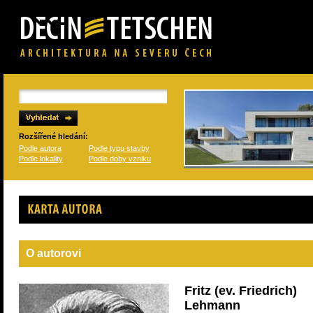
Rozšířené hledání:
Podle autora
Podle typu stavby
Podle lokality
Podle doby vzniku
Karta autora
O autorovi
Fritz (ev. Friedrich)
Lehmann