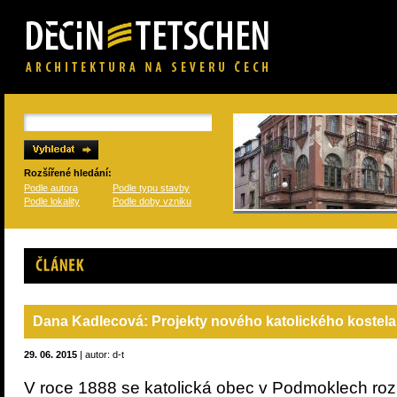
Rozšířené hledání:
Podle autora
Podle typu stavby
Podle lokality
Podle doby vzniku
Článek
Dana Kadlecová: Projekty nového katolického kostel
29. 06. 2015
| autor: d-t
V roce 1888 se katolická obec v Podmoklech ro