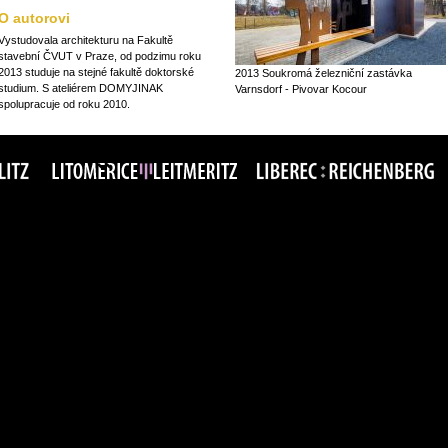
O autorovi
Vystudovala architekturu na Fakultě
stavební ČVUT v Praze, od podzimu roku
2013 studuje na stejné fakultě doktorské
2013 Soukromá železniční zastávka
studium. S ateliérem DOMYJINAK
Varnsdorf - Pivovar Kocour
spolupracuje od roku 2010.