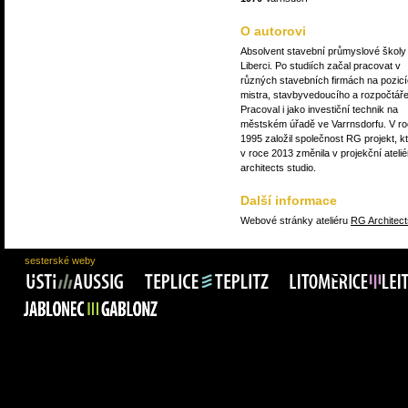
O autorovi
Absolvent stavební průmyslové školy
Liberci. Po studiích začal pracovat v
různých stavebních firmách na pozic
mistra, stavbyvedoucího a rozpočtáře
Pracoval i jako investiční technik na
městském úřadě ve Varrnsdorfu. V r
1995 založil společnost RG projekt, k
v roce 2013 změnila v projekční ateli
architects studio.
Další informace
Webové stránky ateliéru
RG Architect
sesterské weby