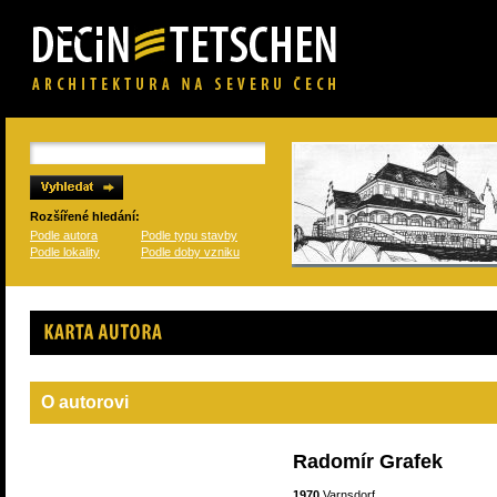
Rozšířené hledání:
Podle autora
Podle typu stavby
Podle lokality
Podle doby vzniku
Karta autora
O autorovi
Radomír Grafek
1970
Varnsdorf