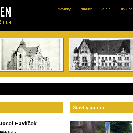
Novinky
Rubriky
Studie
Diskuze
Stavby autora
Josef Havlíček
1899
Praha