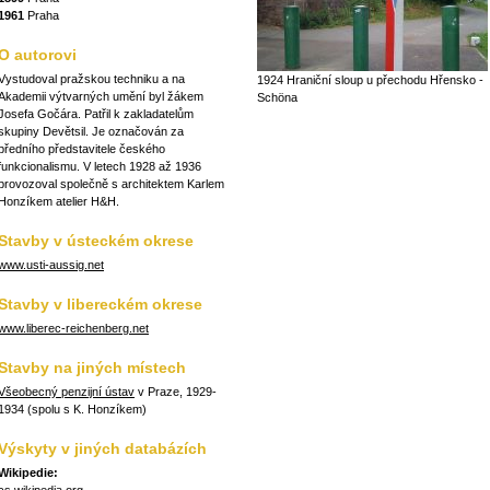
1961
Praha
O autorovi
Vystudoval pražskou techniku a na
1924 Hraniční sloup u přechodu Hřensko -
Akademii výtvarných umění byl žákem
Schöna
Josefa Gočára. Patřil k zakladatelům
skupiny Devětsil. Je označován za
předního představitele českého
funkcionalismu. V letech 1928 až 1936
provozoval společně s architektem Karlem
Honzíkem atelier H&H.
Stavby v ústeckém okrese
www.usti-aussig.net
Stavby v libereckém okrese
www.liberec-reichenberg.net
Stavby na jiných místech
Všeobecný penzijní ústav
v Praze, 1929-
1934 (spolu s K. Honzíkem)
Výskyty v jiných databázích
Wikipedie: