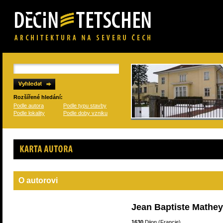
Rozšířené hledání:
Podle autora
Podle typu stavby
Podle lokality
Podle doby vzniku
Karta autora
O autorovi
Jean Baptiste Mathey
1630
Dijon (Francie)