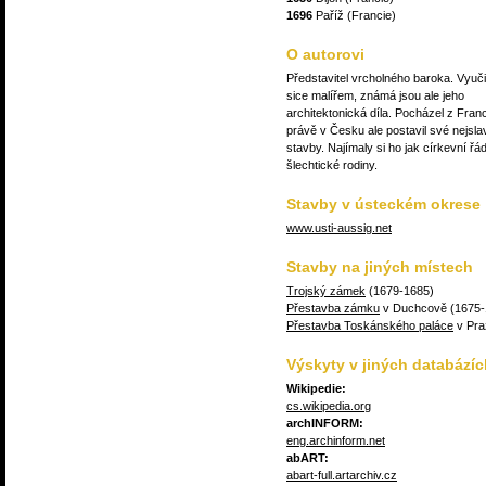
1696
Paříž (Francie)
O autorovi
Představitel vrcholného baroka. Vyuči
sice malířem, známá jsou ale jeho
architektonická díla. Pocházel z Franc
právě v Česku ale postavil své nejsla
stavby. Najímaly si ho jak církevní řád
šlechtické rodiny.
Stavby v ústeckém okrese
www.usti-aussig.net
Stavby na jiných místech
Trojský zámek
(1679-1685)
Přestavba zámku
v Duchcově (1675-
Přestavba Toskánského paláce
v Pra
Výskyty v jiných databázíc
Wikipedie:
cs.wikipedia.org
archINFORM:
eng.archinform.net
abART:
abart-full.artarchiv.cz