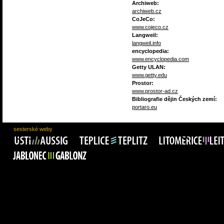
Archiweb:
archiweb.cz
CoJeCo:
www.cojeco.cz
Langweil:
langweil.info
encyclopedia:
www.encyclopedia.com
Getty ULAN:
www.getty.edu
Prostor:
www.prostor-ad.cz
Bibliografie dějin Českých zemí:
portaro.eu
sesterské weby