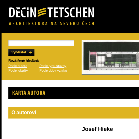
Rozšířené hledání:
Podle autora
Podle typu stavby
Podle lokality
Podle doby vzniku
Karta autora
O autorovi
Josef Hieke