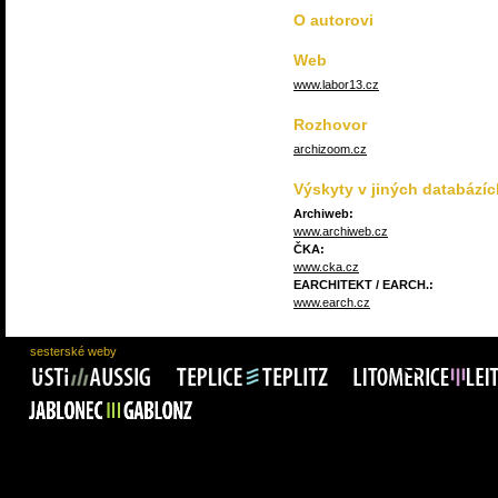
O autorovi
Web
www.labor13.cz
Rozhovor
archizoom.cz
Výskyty v jiných databázíc
Archiweb:
www.archiweb.cz
ČKA:
www.cka.cz
EARCHITEKT / EARCH.:
www.earch.cz
sesterské weby