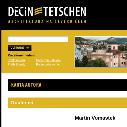
Rozšířené hledání:
Podle autora
Podle typu stavby
Podle lokality
Podle doby vzniku
Karta autora
O autorovi
Martin Vomastek