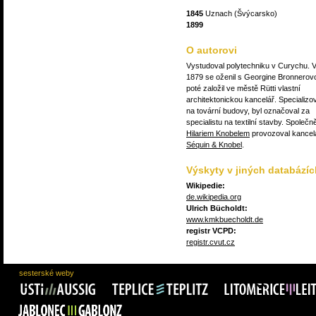
1845
Uznach (Švýcarsko)
1899
O autorovi
Vystudoval polytechniku v Curychu. 
1879 se oženil s Georgine Bronnerov
poté založil ve městě Rütti vlastní
architektonickou kancelář. Specializo
na tovární budovy, byl označoval za
specialistu na textilní stavby. Společn
Hilariem Knobelem
provozoval kancel
Séquin & Knobel
.
Výskyty v jiných databázíc
Wikipedie:
de.wikipedia.org
Ulrich Bücholdt:
www.kmkbuecholdt.de
registr VCPD:
registr.cvut.cz
sesterské weby