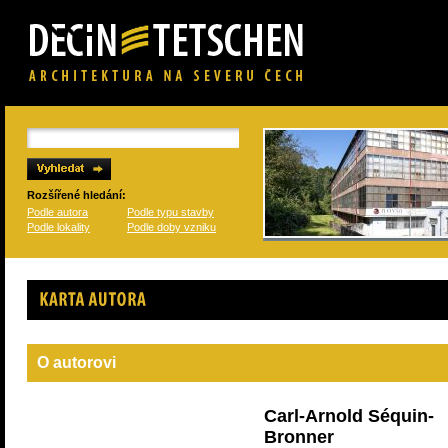
Rozšířené hledání:
Podle autora
Podle typu stavby
Podle lokality
Podle doby vzniku
Karta autora
O autorovi
Carl-Arnold Séquin-
Bronner