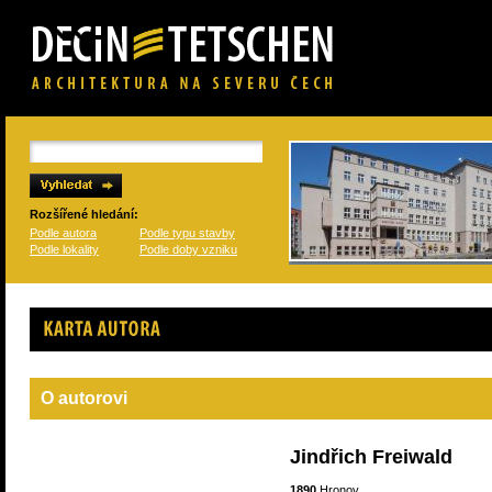
Rozšířené hledání:
Podle autora
Podle typu stavby
Podle lokality
Podle doby vzniku
Karta autora
O autorovi
Jindřich Freiwald
1890
Hronov