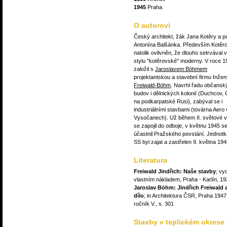
1945
Praha
O autorovi
Český architekt, žák Jana Kotěry a po
Antonína Balšánka. Především Kotěro
natolik ovlivněn, že dlouho setrvával 
stylu "kotěrovské" moderny. V roce 1
založil s
Jaroslavem Böhmem
projektantskou a stavební firmu Inžen
Freiwald-Böhm
. Navrhl řadu občansk
budov i dělnických kolonií (Duchcov,
na podkarpatské Rusi), zabýval se i
industriálními stavbami (továrna Aero
Vysočanech). Už během II. světové v
se zapojil do odboje, v květnu 1945 s
účastnil Pražského povstání. Jednot
SS byl zajat a zastřelen 9. května 194
Literatura
Freiwald Jindřich: Naše stavby
; vy
vlastním nákladem, Praha - Karlín, 1
Jaroslav Böhm: Jindřich Freiwald 
dílo
; in Architektura ČSR, Praha 1947
ročník V., s. 301
Stavby v teplickém okrese