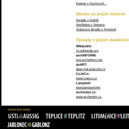
Kolonie v Duchcově...
Stavby na jiných místech
Divadlo v Kolíně
Spořitelna v Sobotce
Jiráskovo divadlo v Hronově
Výskyty v jiných databázíc
Wikipedie:
cs.wikipedia.org
archINFORM:
eng.archinform.net
abART:
abart-full.artarchiv.cz
CoJeCo:
www.cojeco.cz
Langweil:
www.langweil.info
archindex cz:
www.archindex.cz
sesterské weby