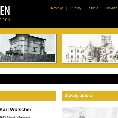
Novinky
Rubriky
Studie
Diskuze
Stavby autora
Karl Wolscher
1862
Bürgel (Německo)