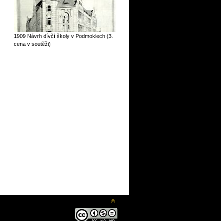
1909 Návrh dívčí školy v Podmoklech (3.
cena v soutěži)
©