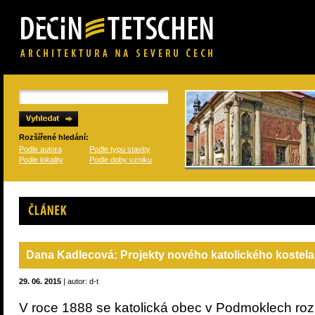
Rozšířené hledání:
Podle autora
Podle typu stavby
Podle lokality
Podle doby vzniku
Článek
Dana Kadlecová: Projekty nového katolického kostel
29. 06. 2015
| autor: d-t
V roce 1888 se katolická obec v Podmoklech ro