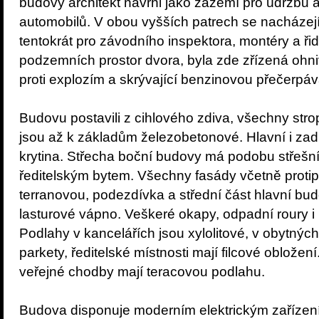
budovy architekt navrhl jako zázemí pro údržbu a
automobilů. V obou vyšších patrech se nacházejí 
tentokrát pro závodního inspektora, montéry a řid
podzemních prostor dvora, byla zde zřízená ohn
proti explozím a skrývající benzinovou přečerpáva
Budovu postavili z cihlového zdiva, všechny stro
jsou až k základům železobetonové. Hlavní i zad
krytina. Střecha boční budovy má podobu střešn
ředitelským bytem. Všechny fasády včetně protip
terranovou, podezdívka a střední část hlavní bu
lasturové vápno. Veškeré okapy, odpadní roury i
Podlahy v kancelářích jsou xylolitové, v obytnýc
parkety, ředitelské místnosti mají filcové obložen
veřejné chodby mají teracovou podlahu.
Budova disponuje moderním elektrickým zařízení