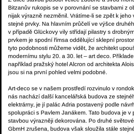
Bitzanův rukopis se v porovnání se stavbami z o
nijak výrazně nezměnil. Vrátíme-li se zpět k jeho
stejné prvky. Na hlavním průčelí ve výšce druhého
v případě Glückovy vily střídají pilastry s drobn
prvkem je spodní římsa oddělující sklepní prostor
tyto podobnosti můžeme vidět, že architekt upoušt
modernímu stylu 20. a 30. let – art deco. Příklade
například pražský hotel Alcron od architekta Alo
jsou si na první pohled velmi podobné.
Art-deco se v našem prostředí rozvinulo v rondok
nás nachází další kancelářská budova ze stejné
elektrárny, je jí palác Adria postavený podle ná
spolupráci s Pavlem Janákem. Tato budova je v 
stavbou výrazněji dekorována. Po druhé světov
GbmH zrušena, budova však sloužila stále stejné