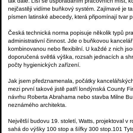
tak dále. Liší se uspořádáním pracovních míst, kd
nejčastěji vidíme buňkový systém. Zajímavé je 
písmen latinské abecedy, která připomínají tvar 
Česká technická norma popisuje několik typů pra
administrativní činnost. Jde o buňkovou kancelář
kombinovanou nebo flexibilní. U každé z nich js
doporučená světlá výška, rozsah jednacích a s
počty hygienických zařízení.
Jak jsem předznamenala, počátky kancelářských
mezi první takové jistě patří londýnská County Fi
návrhu Roberta Abrahama nebo stavba Milne Bui
neznámého architekta.
Největší budovu 19. století, Watts, projektoval v
sahá do výšky 100 stop a šířky 300 stop.101 Tyto