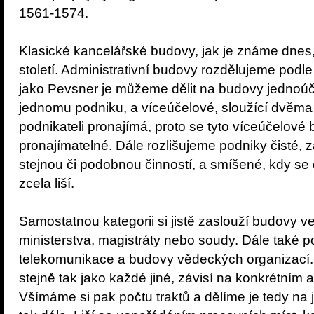
1561-1574.
Klasické kancelářské budovy, jak je známe dnes,
století. Administrativní budovy rozdělujeme podle
jako Pevsner je můžeme dělit na budovy jednoúče
jednomu podniku, a víceúčelové, sloužící dvěma 
podnikateli pronajímá, proto se tyto víceúčelov
pronajímatelné. Dále rozlišujeme podniky čisté, 
stejnou či podobnou činností, a smíšené, kdy se
zcela liší.
Samostatnou kategorii si jistě zaslouží budovy v
ministerstva, magistráty nebo soudy. Dále také p
telekomunikace a budovy vědeckých organizací.
stejně tak jako každé jiné, závisí na konkrétním 
Všímáme si pak počtu traktů a dělíme je tedy na je