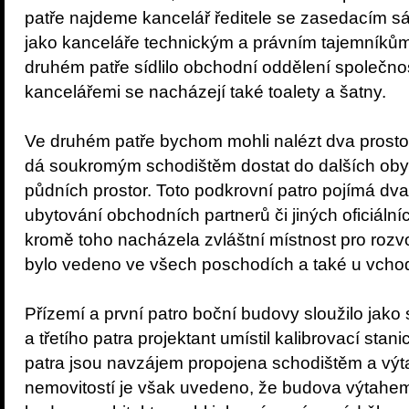
patře najdeme kancelář ředitele se zasedacím sál
jako kanceláře technickým a právním tajemníkům, 
druhém patře sídlilo obchodní oddělení společnos
kancelářemi se nacházejí také toalety a šatny.
Ve druhém patře bychom mohli nalézt dva prostorn
dá soukromým schodištěm dostat do dalších obyt
půdních prostor. Toto podkrovní patro pojímá dv
ubytování obchodních partnerů či jiných oficiální
kromě toho nacházela zvláštní místnost pro rozvo
bylo vedeno ve všech poschodích a také u vchodu
Přízemí a první patro boční budovy sloužilo jako
a třetího patra projektant umístil kalibrovací stan
patra jsou navzájem propojena schodištěm a výt
nemovitostí je však uvedeno, že budova výtahe