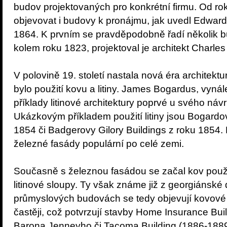
budov projektovaných pro konkrétní firmu. Od ro
objevovat i budovy k pronájmu, jak uvedl Edwar
1864. K prvním se pravděpodobně řadí několik 
kolem roku 1823, projektoval je architekt Charle
V polovině 19. století nastala nová éra architekt
bylo použití kovu a litiny. James Bogardus, vynále
příklady litinové architektury poprvé u svého návr
Ukázkovým příkladem použití litiny jsou Bogardo
1854 či Badgerovy Gilory Buildings z roku 1854. 
železné fasády populární po celé zemi.
Současně s železnou fasádou se začal kov použív
litinové sloupy. Ty však známe již z georgiánské
průmyslových budovách se tedy objevují kovové 
častěji, což potvrzují stavby Home Insurance Bui
Barona Jenneyho či Tacoma Building (1886-1889