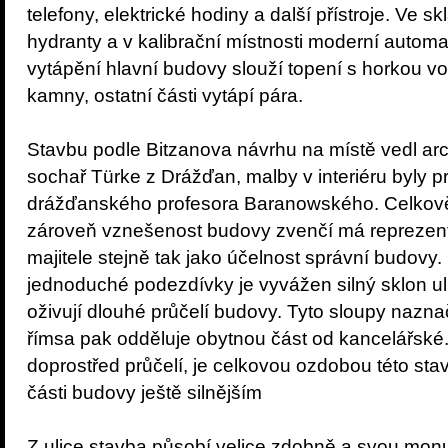
telefony, elektrické hodiny a další přístroje. Ve
hydranty a v kalibrační místnosti moderní automa
vytápění hlavní budovy slouží topení s horkou v
kamny, ostatní části vytápí pára.
Stavbu podle Bitzanova návrhu na místě vedl arc
sochař Türke z Drážďan, malby v interiéru byly 
drážďanského profesora Baranowského. Celkově l
zároveň vznešenost budovy zvenčí má repreze
majitele stejně tak jako účelnost správní budovy
jednoduché podezdívky je vyvážen silný sklon uli
oživují dlouhé průčelí budovy. Tyto sloupy naznač
římsa pak odděluje obytnou část od kancelářské
doprostřed průčelí, je celkovou ozdobou této stav
části budovy ještě silnějším
Z ulice stavba působí velice zdobně a svou monu