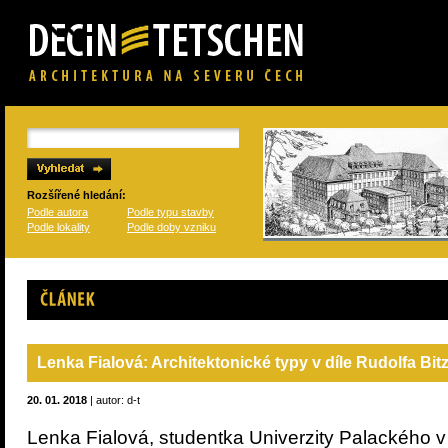
Rozšířené hledání:
Podle autora
Podle typu stavby
Podle lokality
Podle doby vzniku
Článek
Lenka Fialová: Architektonické typy v díle Rudolfa Bit
20. 01. 2018
| autor: d-t
Lenka Fialová, studentka Univerzity Palackého v