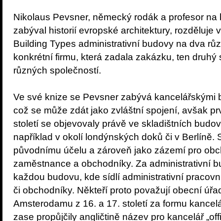
Nikolaus Pevsner, německý rodák a profesor na b
zabýval historií evropské architektury, rozděluje 
Building Types administrativní budovy na dva různ
konkrétní firmu, která zadala zakázku, ten druhý 
různých společností.
Ve své knize se Pevsner zabývá kancelářskými 
což se může zdát jako zvláštní spojení, avšak pr
století se objevovaly právě ve skladištních budo
například v okolí londýnských doků či v Berlíně.
původnímu účelu a zároveň jako zázemí pro obch
zaměstnance a obchodníky. Za administrativní bu
každou budovu, kde sídlí administrativní pracovní
či obchodníky. Někteří proto považují obecní úřa
Amsterodamu z 16. a 17. století za formu kancelá
zase propůjčily angličtině název pro kancelář „offi