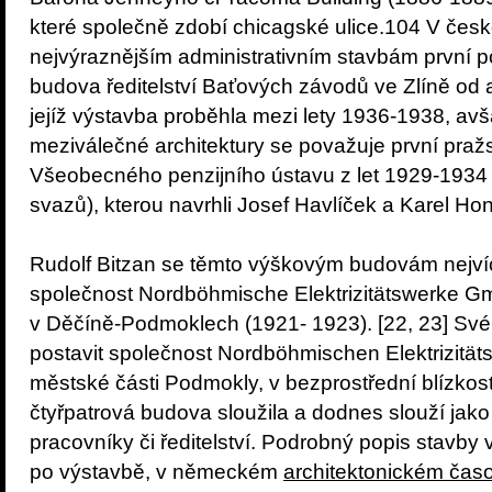
které společně zdobí chicagské ulice.104 V české
nejvýraznějším administrativním stavbám první pol
budova ředitelství Baťových závodů ve Zlíně od a
jejíž výstavba proběhla mezi lety 1936-1938, avša
meziválečné architektury se považuje první pra
Všeobecného penzijního ústavu z let 1929-193
svazů), kterou navrhli Josef Havlíček a Karel Hon
Rudolf Bitzan se těmto výškovým budovám nejvíc
společnost Nordböhmische Elektrizitätswerke G
v Děčíně-Podmoklech (1921- 1923). [22, 23] Své 
postavit společnost Nordböhmischen Elektrizität
městské části Podmokly, v bezprostřední blízkosti
čtyřpatrová budova sloužila a dodnes slouží jako
pracovníky či ředitelství. Podrobný popis stavby
po výstavbě, v německém
architektonickém čas