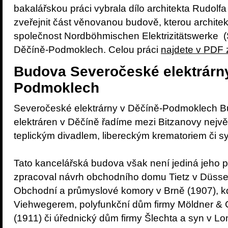
bakalářskou práci vybrala dílo architekta Rudolf
zveřejnit část věnovanou budově, kterou architek
společnost Nordböhmischen Elektrizitätswerke (
Děčíně-Podmoklech. Celou práci
najdete v PDF 
Budova Severočeské elektrárny
Podmoklech
Severočeské elektrárny v Děčíně-Podmoklech 
elektráren v Děčíně řadíme mezi Bitzanovy největ
teplickým divadlem, libereckým krematoriem či s
Tato kancelářská budova však není jediná jeho pr
zpracoval návrh obchodního domu Tietz v Düsse
Obchodní a průmyslové komory v Brně (1907), 
Viehwegerem, polyfunkční dům firmy Möldner & Co
(1911) či úřednický dům firmy Šlechta a syn v L