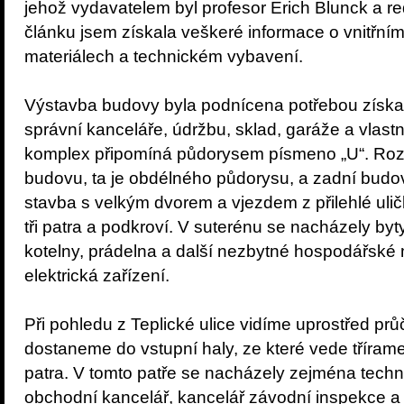
jehož vydavatelem byl profesor Erich Blunck a red
článku jsem získala veškeré informace o vnitřní
materiálech a technickém vybavení.
Výstavba budovy byla podnícena potřebou získat
správní kanceláře, údržbu, sklad, garáže a vlastn
komplex připomíná půdorysem písmeno „U“. Rozd
budovu, ta je obdélného půdorysu, a zadní budov
stavba s velkým dvorem a vjezdem z přilehlé ulič
tři patra a podkroví. V suterénu se nacházely byty
kotelny, prádelna a další nezbytné hospodářské 
elektrická zařízení.
Při pohledu z Teplické ulice vidíme uprostřed průč
dostaneme do vstupní haly, ze které vede třírame
patra. V tomto patře se nacházely zejména techn
obchodní kancelář, kancelář závodní inspekce a t