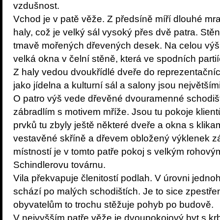
vzdušnost.
Vchod je v patě věže. Z předsíně míří dlouhé mr
haly, což je velký sál vysoký přes dvě patra. Stěn
tmavě mořených dřevených desek. Na celou výšku 
velká okna v čelní stěně, která ve spodních partií
Z haly vedou dvoukřídlé dveře do reprezentačníc
jako jídelna a kulturní sál a salony jsou největší
O patro výš vede dřevěné dvouramenné schodiště
zábradlím s motivem mříže. Jsou tu pokoje klient
prvků tu zbyly ještě některé dveře a okna s klikam
vestavěné skříně a dřevem obložený výklenek z
místností je v tomto patře pokoj s velkým rohový
Schindlerovu továrnu.
Vila překvapuje členitostí podlah. V úrovni jedno
schází po malých schodištích. Je to sice zpestř
obyvatelům to trochu stěžuje pohyb po budově.
V nejvyšším patře věže je dvoupokojový byt s k