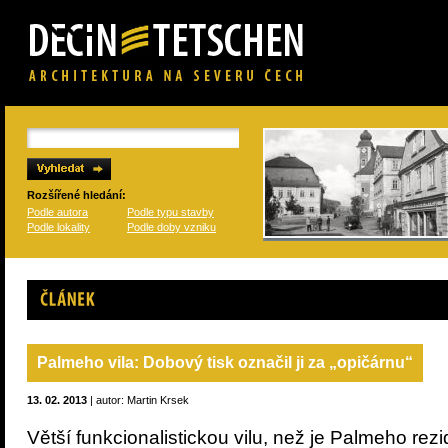
Rozšířené hledání:
Podle autora
Podle typu stavby
Podle lokality
Podle doby vzniku
Článek
Palmeho vila: Dobový tisk označil ji za „opičárnu“
13. 02. 2013
| autor: Martin Krsek
Větší funkcionalistickou vilu, než je Palmeho re