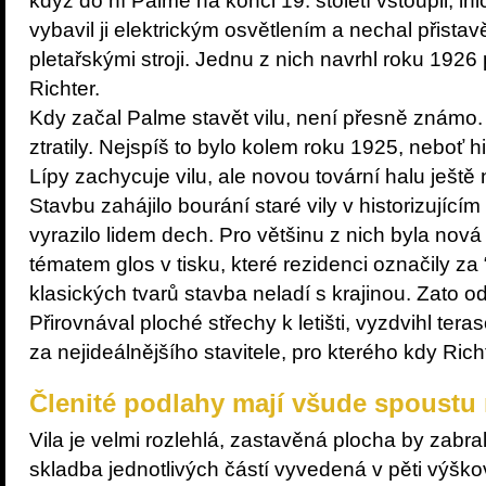
když do ní Palme na konci 19. století vstoupil, ini
vybavil ji elektrickým osvětlením a nechal přistav
pletařskými stroji. Jednu z nich navrhl roku 1926
Richter.
Kdy začal Palme stavět vilu, není přesně známo.
ztratily. Nejspíš to bylo kolem roku 1925, neboť 
Lípy zachycuje vilu, ale novou tovární halu ještě 
Stavbu zahájilo bourání staré vily v historizujícím 
vyrazilo lidem dech. Pro většinu z nich byla nová v
tématem glos v tisku, které rezidenci označily z
klasických tvarů stavba neladí s krajinou. Zato od
Přirovnával ploché střechy k letišti, vyzdvihl te
za nejideálnějšího stavitele, pro kterého kdy Rich
Členité podlahy mají všude spoustu
Vila je velmi rozlehlá, zastavěná plocha by zabral
skladba jednotlivých částí vyvedená v pěti výško