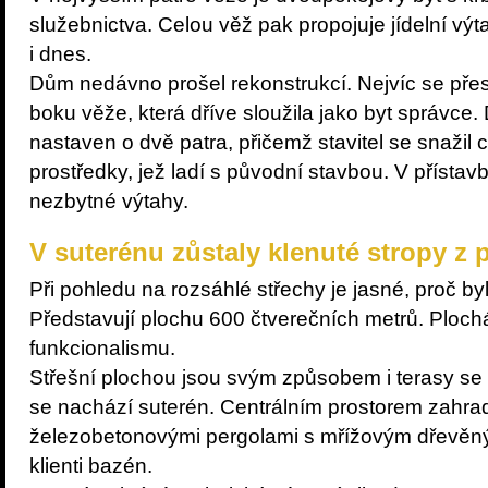
služebnictva. Celou věž pak propojuje jídelní výt
i dnes.
Dům nedávno prošel rekonstrukcí. Nejvíc se přest
boku věže, která dříve sloužila jako byt správce.
nastaven o dvě patra, přičemž stavitel se snažil ci
prostředky, jež ladí s původní stavbou. V přísta
nezbytné výtahy.
V suterénu zůstaly klenuté stropy z p
Při pohledu na rozsáhlé střechy je jasné, proč byly
Představují plochu 600 čtverečních metrů. Ploch
funkcionalismu.
Střešní plochou jsou svým způsobem i terasy se
se nachází suterén. Centrálním prostorem zahrad
železobetonovými pergolami s mřížovým dřevěný
klienti bazén.