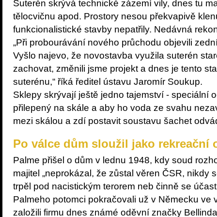
Suterén skrývá technické zázemí vily, dnes tu maj
tělocvičnu apod. Prostory nesou překvapivě klenu
funkcionalistické stavby nepatřily. Nedávná rekon
„Při probourávání nového průchodu objevili zedn
Vyšlo najevo, že novostavba využila suterén star
zachovat, změnili jsme projekt a dnes je tento s
suterénu,“ říká ředitel ústavu Jaromír Soukup.
Sklepy skrývají ještě jedno tajemství - speciáln
přilepený na skále a aby ho voda ze svahu nezav
mezi skálou a zdí postavit soustavu šachet odv
Po válce dům sloužil jako rekreační 
Palme přišel o dům v lednu 1948, kdy soud rozho
majitel „neprokázal, že zůstal věren ČSR, nikdy s
trpěl pod nacistickým terorem neb činně se účas
Palmeho potomci pokračovali už v Německu ve v
založili firmu dnes známé oděvní značky Bellinda