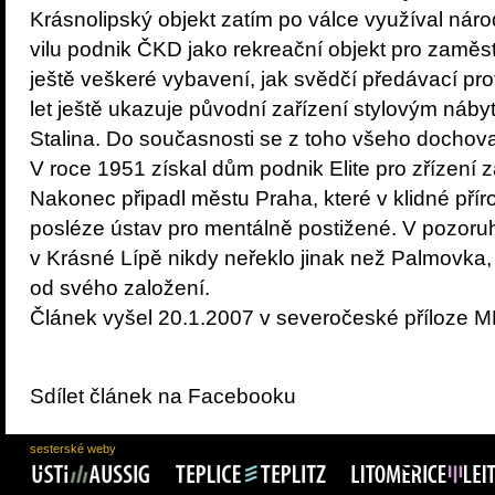
Krásnolipský objekt zatím po válce využíval náro
vilu podnik ČKD jako rekreační objekt pro zamě
ještě veškeré vybavení, jak svědčí předávací prot
let ještě ukazuje původní zařízení stylovým ná
Stalina. Do současnosti se z toho všeho dochoval
V roce 1951 získal dům podnik Elite pro zřízení z
Nakonec připadl městu Praha, které v klidné pří
posléze ústav pro mentálně postižené. V pozoruh
v Krásné Lípě nikdy neřeklo jinak než Palmovka, l
od svého založení.
Článek vyšel 20.1.2007 v severočeské příloze
Sdílet článek na Facebooku
sesterské weby