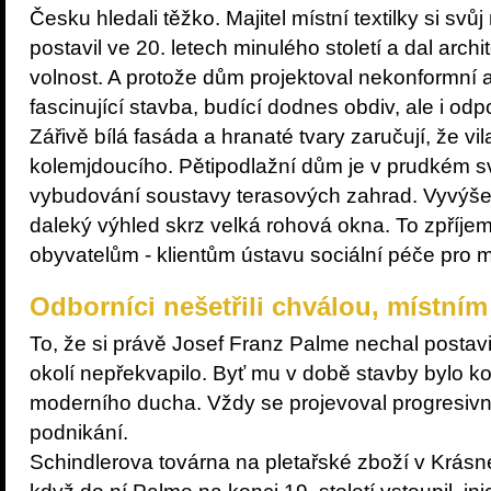
Česku hledali těžko. Majitel místní textilky si sv
postavil ve 20. letech minulého století a dal archi
volnost. A protože dům projektoval nekonformní a
fascinující stavba, budící dodnes obdiv, ale i odpo
Zářivě bílá fasáda a hranaté tvary zaručují, že v
kolemjdoucího. Pětipodlažní dům je v prudkém sv
vybudování soustavy terasových zahrad. Vyvýše
daleký výhled skrz velká rohová okna. To zpříj
obyvatelům - klientům ústavu sociální péče pro 
Odborníci nešetřili chválou, místním
To, že si právě Josef Franz Palme nechal postavit
okolí nepřekvapilo. Byť mu v době stavby bylo ko
moderního ducha. Vždy se projevoval progresivn
podnikání.
Schindlerova továrna na pletařské zboží v Krásn