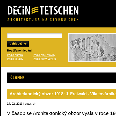
Rozšířené hledání:
Podle autora
Podle typu stavby
Podle lokality
Podle doby vzniku
Článek
Architektonický obzor 1918: J. Freiwald - Vila tovární
14. 02. 2013
| autor: d-t
V časopise Architektonický obzor vyšla v roce 1