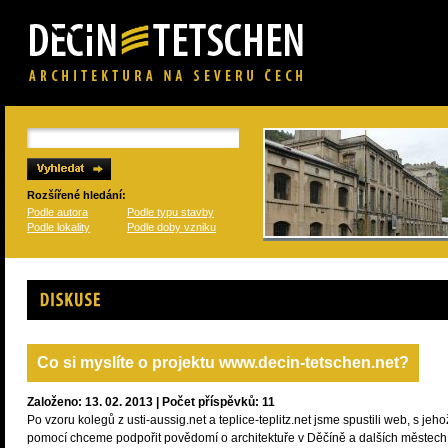
Rozšířené hledání:
Podle autora
Podle typu stavby
Podle lokality
Podle doby vzniku
Diskuse
Co si myslíte o projektu www.decin-tetschen.net?
Založeno: 13. 02. 2013 | Počet příspěvků: 11
Po vzoru kolegů z usti-aussig.net a teplice-teplitz.net jsme spustili web, s jeho
pomocí chceme podpořit povědomí o architektuře v Děčíně a dalších městech