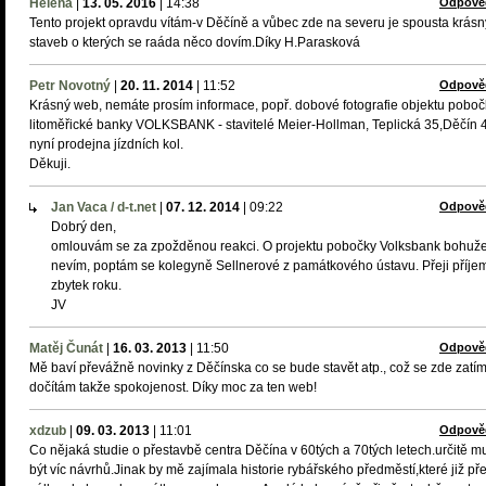
Helena
|
13. 05. 2016
|
14:38
Odpově
Tento projekt opravdu vítám-v Děčíně a vůbec zde na severu je spousta krás
staveb o kterých se raáda něco dovím.Díky H.Parasková
Petr Novotný
|
20. 11. 2014
|
11:52
Odpově
Krásný web, nemáte prosím informace, popř. dobové fotografie objektu poboč
litoměřické banky VOLKSBANK - stavitelé Meier-Hollman, Teplická 35,Děčín 4
nyní prodejna jízdních kol.
Děkuji.
Jan Vaca / d-t.net
|
07. 12. 2014
|
09:22
Odpově
Dobrý den,
omlouvám se za zpožděnou reakci. O projektu pobočky Volksbank bohuže
nevím, poptám se kolegyně Sellnerové z památkového ústavu. Přeji příje
zbytek roku.
JV
Matěj Čunát
|
16. 03. 2013
|
11:50
Odpově
Mě baví převážně novinky z Děčínska co se bude stavět atp., což se zde zatí
dočítám takže spokojenost. Díky moc za ten web!
xdzub
|
09. 03. 2013
|
11:01
Odpově
Co nějaká studie o přestavbě centra Děčína v 60tých a 70tých letech.určitě m
být víc návrhů.Jinak by mě zajímala historie rybářského předměstí,které již př