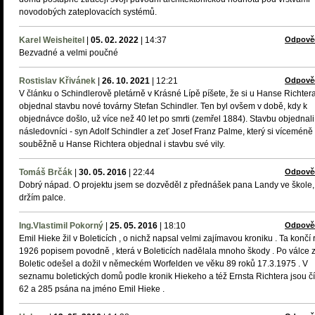
novodobých zateplovacích systémů.
Karel Weisheitel
|
05. 02. 2022
|
14:37
Odpově
Bezvadné a velmi poučné
Rostislav Křivánek
|
26. 10. 2021
|
12:21
Odpově
V článku o Schindlerově pletárně v Krásné Lípě píšete, že si u Hanse Richter
objednal stavbu nové továrny Stefan Schindler. Ten byl ovšem v době, kdy k
objednávce došlo, už více než 40 let po smrti (zemřel 1884). Stavbu objednali
následovníci - syn Adolf Schindler a zeť Josef Franz Palme, který si víceméně
souběžně u Hanse Richtera objednal i stavbu své vily.
Tomáš Brčák
|
30. 05. 2016
|
22:44
Odpově
Dobrý nápad. O projektu jsem se dozvěděl z přednášek pana Landy ve škole,
držím palce.
Ing.Vlastimil Pokorný
|
25. 05. 2016
|
18:10
Odpově
Emil Hieke žil v Boleticích , o nichž napsal velmi zajímavou kroniku . Ta končí
1926 popisem povodně , která v Boleticích nadělala mnoho škody . Po válce 
Boletic odešel a dožil v německém Worfelden ve věku 89 roků 17.3.1975 . V
seznamu boletických domů podle kronik Hiekeho a též Ernsta Richtera jsou čí
62 a 285 psána na jméno Emil Hieke .