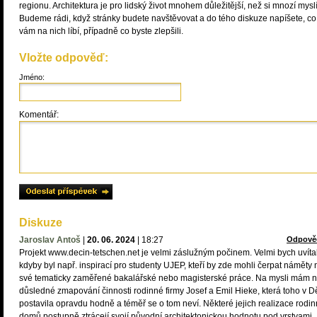
regionu. Architektura je pro lidský život mnohem důležitější, než si mnozí myslí
Budeme rádi, když stránky budete navštěvovat a do tého diskuze napíšete, co
vám na nich líbí, případně co byste zlepšili.
Vložte odpověď:
Jméno:
Komentář:
Diskuze
Jaroslav Antoš
|
20. 06. 2024
|
18:27
Odpově
Projekt www.decin-tetschen.net je velmi záslužným počinem. Velmi bych uvítal
kdyby byl např. inspirací pro studenty UJEP, kteří by zde mohli čerpat náměty 
své tematicky zaměřené bakalářské nebo magisterské práce. Na mysli mám n
důsledné zmapování činnosti rodinné firmy Josef a Emil Hieke, která toho v D
postavila opravdu hodně a téměř se o tom neví. Některé jejich realizace rodi
domů postupně ztrácejí svojí původní architektonickou hodnotu pod vrstvami