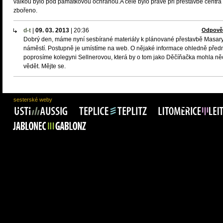
válkou bylo pod památkovou ochranou.A celé bylo právě při přestavbě centra
zbořeno.
d-t
|
09. 03. 2013
|
20:36
Odpově
Dobrý den, máme nyní sesbírané materiály k plánované přestavbě Masar
náměstí. Postupně je umístíme na web. O nějaké informace ohledně před
poprosíme kolegyni Sellnerovou, která by o tom jako Děčíňačka mohla ně
vědět. Mějte se.
sesterské weby