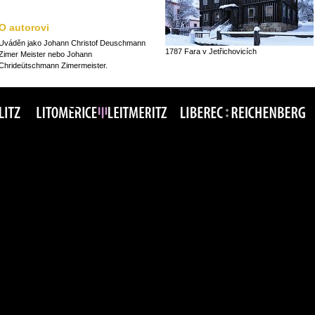
O autorovi
Uváděn jako Johann Christof Deuschmann
1787 Fara v Jetřichovicích
Zimer Meister nebo Johann
Chrideütschmann Zimermeister.